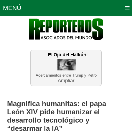
MENÚ
Portada
Política
Opinión
Bogotá
Internacionales
Planeta Tierra
Deportes
Económicas
Regiones
Judiciales
Tecnología
Salud
Turismo
Educación
Neira
Acercamientos entre Trump y Petro
Ampliar
Magnifica humanitas: el papa
León XIV pide humanizar el
desarrollo tecnológico y
“desarmar la IA”