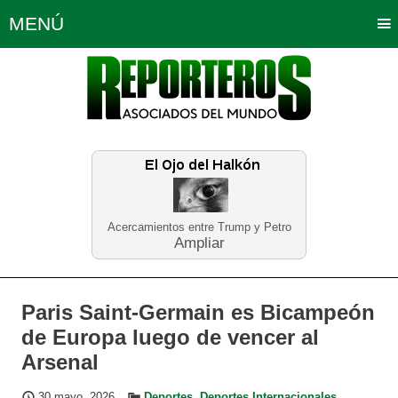
MENÚ
Portada
Política
Opinión
Bogotá
Internacionales
Planeta Tierra
Deportes
Económicas
Regiones
Judiciales
Tecnología
Salud
Turismo
Educación
Neira
Acercamientos entre Trump y Petro
Ampliar
Paris Saint-Germain es Bicampeón
de Europa luego de vencer al
Arsenal
30 mayo, 2026
Deportes
,
Deportes Internacionales
,