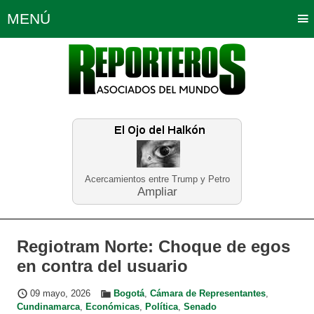
MENÚ
Portada
Política
Opinión
Bogotá
Internacionales
Planeta Tierra
Deportes
Económicas
Regiones
Judiciales
Tecnología
Salud
Turismo
Educación
Neira
Acercamientos entre Trump y Petro
Ampliar
Regiotram Norte: Choque de egos
en contra del usuario
09 mayo, 2026
Bogotá
,
Cámara de Representantes
,
Cundinamarca
,
Económicas
,
Política
,
Senado