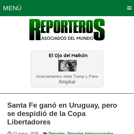
MENÚ
Portada
Política
Opinión
Bogotá
Internacionales
Planeta Tierra
Deportes
Económicas
Regiones
Judiciales
Tecnología
Salud
Turismo
Educación
Neira
Acercamientos entre Trump y Petro
Ampliar
Santa Fe ganó en Uruguay, pero
se despidió de la Copa
Libertadores
27 mayo, 2026
Deportes
,
Deportes Internacionales
,