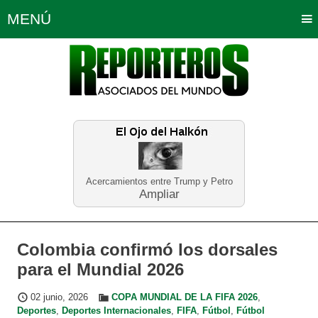
MENÚ
Portada
Política
Opinión
Bogotá
Internacionales
Planeta Tierra
Deportes
Económicas
Regiones
Judiciales
Tecnología
Salud
Turismo
Educación
Neira
Acercamientos entre Trump y Petro
Ampliar
Colombia confirmó los dorsales
para el Mundial 2026
02 junio, 2026
COPA MUNDIAL DE LA FIFA 2026
,
Deportes
,
Deportes Internacionales
,
FIFA
,
Fútbol
,
Fútbol