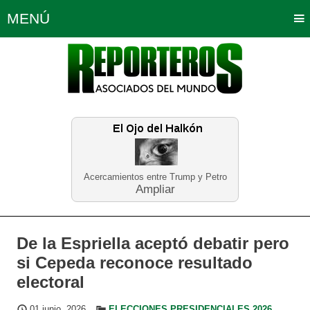
MENÚ
Portada
Política
Opinión
Bogotá
Internacionales
Planeta Tierra
Deportes
Económicas
Regiones
Judiciales
Tecnología
Salud
Turismo
Educación
Neira
Acercamientos entre Trump y Petro
Ampliar
De la Espriella aceptó debatir pero
si Cepeda reconoce resultado
electoral
01 junio, 2026
ELECCIONES PRESIDENCIALES 2026
,