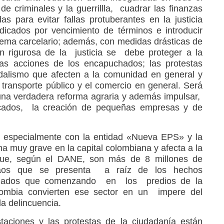
e criminales y la guerrillla, cuadrar las finanzas
as para evitar fallas protuberantes en la justicia
dicados por vencimiento de términos e introducir
tema carcelario; además, con medidas drásticas de
ón rigurosa de la justicia se debe proteger a la
as acciones de los encapuchados; las protestas
dalismo que afecten a la comunidad en general y
 transporte público y el comercio en general. Será
 una verdadera reforma agraria y además impulsar,
icados, la creación de pequeñas empresas y de
, especialmente con la entidad «Nueva EPS» y la
a muy grave en la capital colombiana y afecta a la
que, según el DANE, son más de 8 millones de
caos que se presenta a raíz de los hechos
chados que comenzando en los predios de la
lombia convierten ese sector en un impere del
la delincuencia.
staciones y las protestas de la ciudadanía están