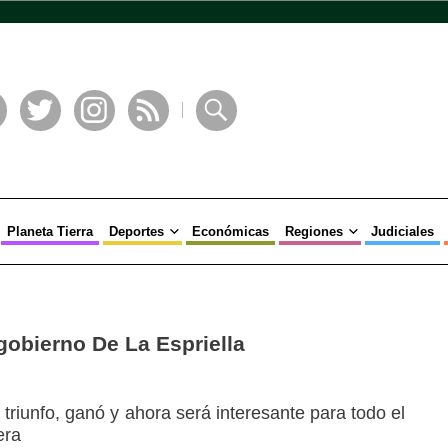
book
Twitter
Instagram
RSS
Buscar
Planeta Tierra
Deportes
Económicas
Regiones
Judiciales
gobierno De La Espriella
l triunfo, ganó y ahora será interesante para todo el
era