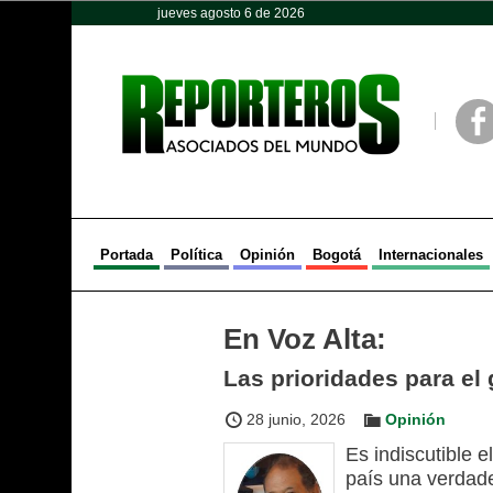
jueves agosto 6 de 2026
Opinión
Política
Deportes
Face
Portada
Política
Opinión
Bogotá
Internacionales
En Voz Alta:
Las prioridades para el 
28 junio, 2026
Opinión
Es indiscutible e
país una verdad