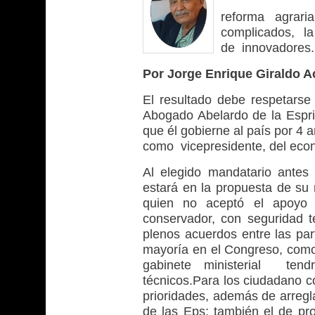
reforma agrar
complicados, l
de innovadores.
Por Jorge Enrique Giraldo A
El resultado debe respetarse 
Abogado Abelardo de la Esprie
que él gobierne al país por 4 
como vicepresidente, del ec
Al elegido mandatario ante
estará en la propuesta de su 
quien no aceptó el apoyo of
conservador, con seguridad 
plenos acuerdos entre las par
mayoría en el Congreso, como
gabinete ministerial tend
técnicos.Para los ciudadano c
prioridades, además de arregla
de las Eps; también el de pro