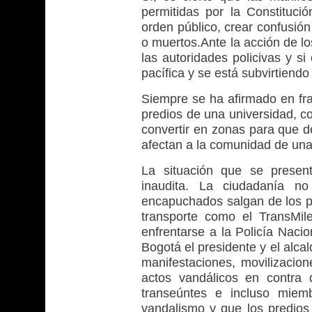
permitidas por la Constitució
orden público, crear confusió
o muertos.Ante la acción de lo
las autoridades policivas y si
pacífica y se está subvirtiendo
Siempre se ha afirmado en fras
predios de una universidad, c
convertir en zonas para que d
afectan a la comunidad de una 
La situación que se present
inaudita. La ciudadanía no
encapuchados salgan de los pr
transporte como el TransMil
enfrentarse a la Policía Naci
Bogotá el presidente y el alc
manifestaciones, movilizacio
actos vandálicos en contra 
transeúntes e incluso miemb
vandalismo y que los predios