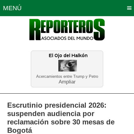
MENÚ
Portada
Política
Opinión
Bogotá
Internacionales
Planeta Tierra
Deportes
Económicas
Regiones
Judiciales
Tecnología
Salud
Turismo
Educación
Neira
Acercamientos entre Trump y Petro
Ampliar
Escrutinio presidencial 2026:
suspenden audiencia por
reclamación sobre 30 mesas de
Bogotá