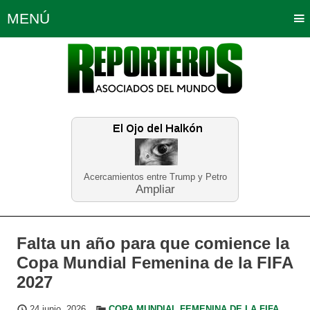
MENÚ
Portada
Política
Opinión
Bogotá
Internacionales
Planeta Tierra
Deportes
Económicas
Regiones
Judiciales
Tecnología
Salud
Turismo
Educación
Neira
Acercamientos entre Trump y Petro
Ampliar
Falta un año para que comience la
Copa Mundial Femenina de la FIFA
2027
24 junio, 2026
COPA MUNDIAL FEMENINA DE LA FIFA