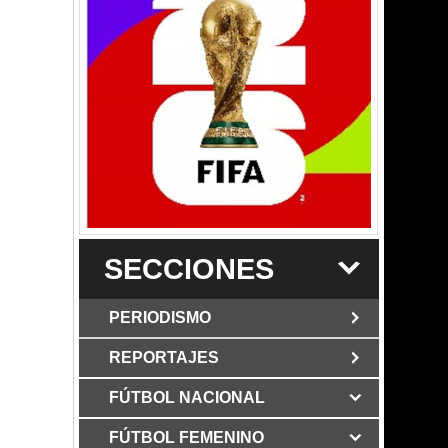
SECCIONES
PERIODISMO
REPORTAJES
JUN 6 2026
Los Periodist@s
El silencio del poder. Hay otro mártir de
FÚTBOL NACIONAL
MAR 6 2026
la verdad: Cristian Herrera
Mujer víctima de ataque
con martillo en Bogotá mostró su rostro
FÚTBOL FEMENINO
MAY 3 2026
Grupo Los Periodist@s