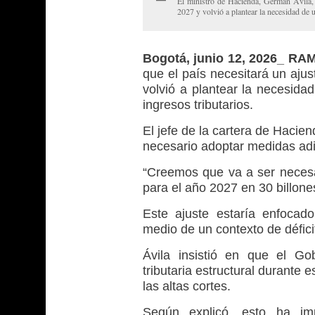
El ministro de Hacienda, Germán Ávila, a
2027 y volvió a plantear la necesidad de u
Bogotá, junio 12, 2026_ RA
que el país necesitará un ajus
volvió a plantear la necesida
ingresos tributarios.
El jefe de la cartera de Haciend
necesario adoptar medidas adic
“Creemos que va a ser neces
para el año 2027 en 30 billone
Este ajuste estaría enfocad
medio de un contexto de déficit
Ávila insistió en que el G
tributaria estructural durante
las altas cortes.
Según explicó, esto ha im