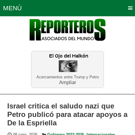
MENÚ
Portada
Política
Opinión
Bogotá
Internacionales
Planeta Tierra
Deportes
Económicas
Regiones
Judiciales
Tecnología
Salud
Turismo
Educación
Neira
Acercamientos entre Trump y Petro
Ampliar
Israel critica el saludo nazi que
Petro publicó para atacar apoyos a
De la Espriella
08 junio, 2026
Gobierno 2022-2026
,
Internacionales
,