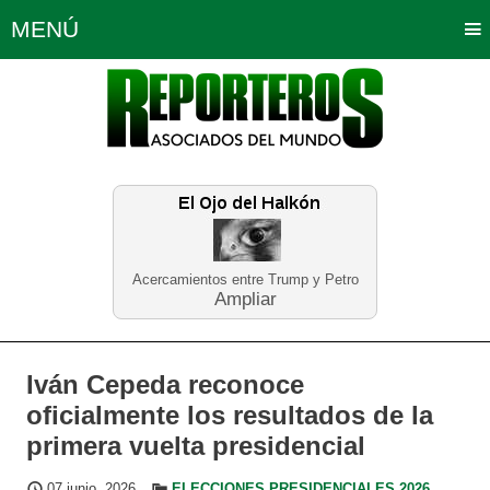
MENÚ
Portada
Política
Opinión
Bogotá
Internacionales
Planeta Tierra
Deportes
Económicas
Regiones
Judiciales
Tecnología
Salud
Turismo
Educación
Neira
Acercamientos entre Trump y Petro
Ampliar
Iván Cepeda reconoce
oficialmente los resultados de la
primera vuelta presidencial
07 junio, 2026
ELECCIONES PRESIDENCIALES 2026
,