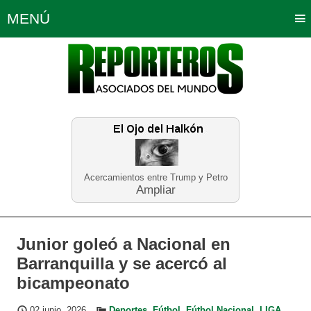
MENÚ
Portada
Política
Opinión
Bogotá
Internacionales
Planeta Tierra
Deportes
Económicas
Regiones
Judiciales
Tecnología
Salud
Turismo
Educación
Neira
Acercamientos entre Trump y Petro
Ampliar
Junior goleó a Nacional en
Barranquilla y se acercó al
bicampeonato
02 junio, 2026
Deportes
,
Fútbol
,
Fútbol Nacional
,
LIGA