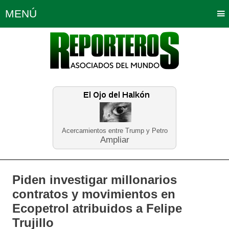
MENÚ
Portada
Política
Opinión
Bogotá
Internacionales
Planeta Tierra
Deportes
Económicas
Regiones
Judiciales
Tecnología
Salud
Turismo
Educación
Neira
Acercamientos entre Trump y Petro
Ampliar
Piden investigar millonarios
contratos y movimientos en
Ecopetrol atribuidos a Felipe
Trujillo