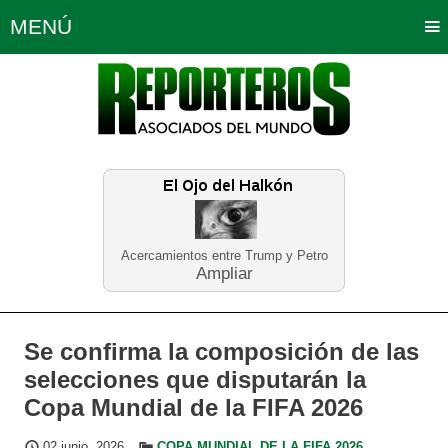
MENÚ
Portada
Política
Opinión
Bogotá
Internacionales
Planeta Tierra
Deportes
Económicas
Regiones
Judiciales
Tecnología
Salud
Turismo
Educación
Neira
Acercamientos entre Trump y Petro
Ampliar
Se confirma la composición de las
selecciones que disputarán la
Copa Mundial de la FIFA 2026
02 junio, 2026
COPA MUNDIAL DE LA FIFA 2026
,