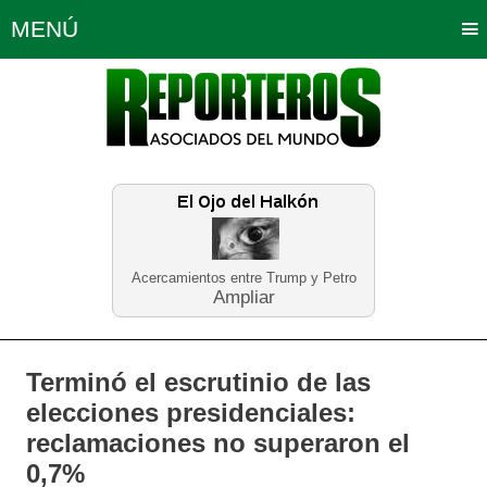
MENÚ
Portada
Política
Opinión
Bogotá
Internacionales
Planeta Tierra
Deportes
Económicas
Regiones
Judiciales
Tecnología
Salud
Turismo
Educación
Neira
Acercamientos entre Trump y Petro
Ampliar
Terminó el escrutinio de las
elecciones presidenciales:
reclamaciones no superaron el
0,7%