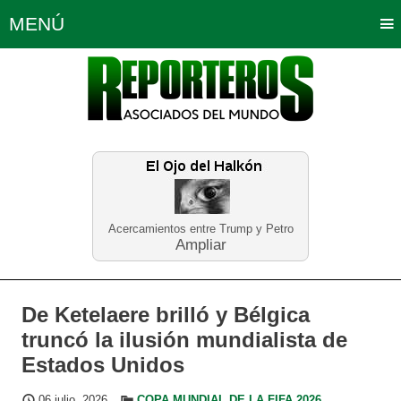
MENÚ
Portada
Política
Opinión
Bogotá
Internacionales
Planeta Tierra
Deportes
Económicas
Regiones
Judiciales
Tecnología
Salud
Turismo
Educación
Neira
Acercamientos entre Trump y Petro
Ampliar
De Ketelaere brilló y Bélgica
truncó la ilusión mundialista de
Estados Unidos
06 julio, 2026
COPA MUNDIAL DE LA FIFA 2026
,