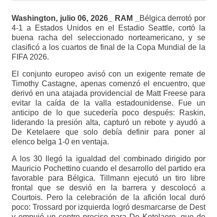
Washington, julio 06, 2026_ RAM _
Bélgica derrotó por
4-1 a Estados Unidos en el Estadio Seattle, cortó la
buena racha del seleccionado norteamericano, y se
clasificó a los cuartos de final de la Copa Mundial de la
FIFA 2026.
El conjunto europeo avisó con un exigente remate de
Timothy Castagne, apenas comenzó el encuentro, que
derivó en una atajada providencial de Matt Freese para
evitar la caída de la valla estadounidense. Fue un
anticipo de lo que sucedería poco después: Raskin,
liderando la presión alta, capturó un rebote y ayudó a
De Ketelaere que solo debía definir para poner al
elenco belga 1-0 en ventaja.
A los 30 llegó la igualdad del combinado dirigido por
Mauricio Pochettino cuando el desarrollo del partido era
favorable para Bélgica. Tillmann ejecutó un tiro libre
frontal que se desvió en la barrera y descolocó a
Courtois. Pero la celebración de la afición local duró
poco: Trossard por izquierda logró desmarcarse de Dest
y empujó un centro preciso para De Ketelaere, que de