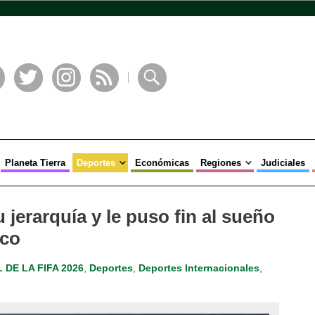
book
Twitter
Instagram
RSS
Buscar
Planeta Tierra
Deportes
Económicas
Regiones
Judiciales
 jerarquía y le puso fin al sueño
ico
 DE LA FIFA 2026
,
Deportes
,
Deportes Internacionales
,