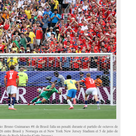
io: Bruno Guimaraes #8 de Brasil falla un penalti durante el partido de octavos de
26 entre Brasil y Noruega en el New York New Jersey Stadium el 5 de julio de
 (Foto de Buda Mendes/Getty Images)