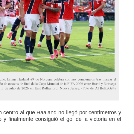
ulio: Erling Haaland #9 de Noruega celebra con sus compañeros tras marcar el
ido de octavos de final de la Copa Mundial de la FIFA 2026 entre Brasil y Noruega
5 de julio de 2026 en East Rutherford, Nueva Jersey. (Foto de Al Bello/Getty
n centro al que Haaland no llegó por centímetros y
y finalmente consiguió el gol de la victoria en el