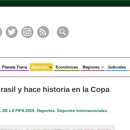
book
Twitter
Instagram
RSS
Buscar
Planeta Tierra
Deportes
Económicas
Regiones
Judiciales
asil y hace historia en la Copa
 DE LA FIFA 2026
,
Deportes
,
Deportes Internacionales
,