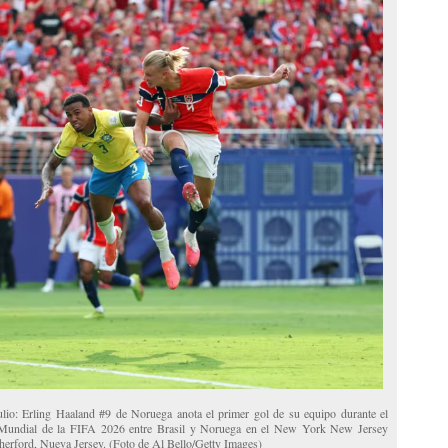
ulio: Erling Haaland #9 de Noruega anota el primer gol de su equipo durante el
a Mundial de la FIFA 2026 entre Brasil y Noruega en el New York New Jersey
therford, Nueva Jersey. (Foto de Al Bello/Getty Images)