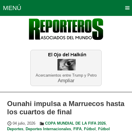
MENÚ
Portada
Política
Opinión
Bogotá
Internacionales
Planeta Tierra
Deportes
Económicas
Regiones
Judiciales
Tecnología
Salud
Turismo
Educación
Neira
Acercamientos entre Trump y Petro
Ampliar
Ounahi impulsa a Marruecos hasta
los cuartos de final
04 julio, 2026
COPA MUNDIAL DE LA FIFA 2026
,
Deportes
,
Deportes Internacionales
,
FIFA
,
Fútbol
,
Fútbol