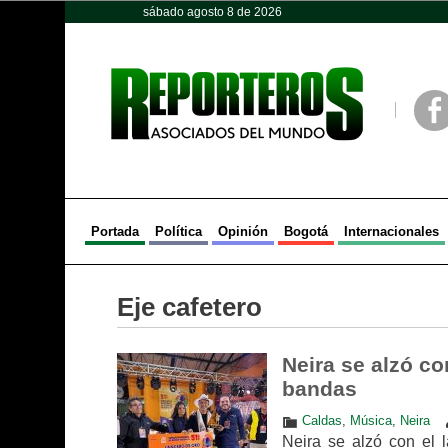
sábado agosto 8 de 2026
Opinión
Política
Deportes
Face
Portada
Política
Opinión
Bogotá
Internacionales
Eje cafetero
Neira se alzó co
bandas
Caldas
,
Música
,
Neira
Neira se alzó con el 