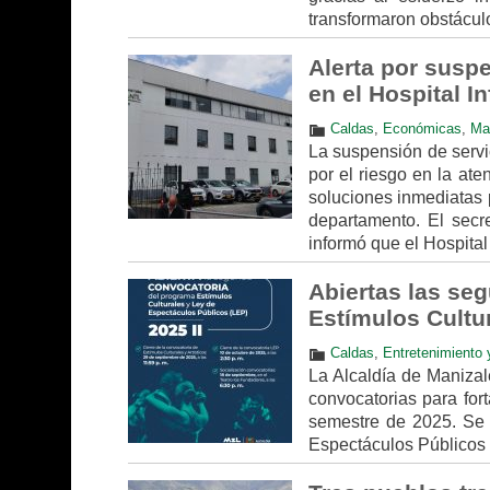
transformaron obstácul
Alerta por susp
en el Hospital I
Caldas
,
Económicas
,
Ma
La suspensión de servic
por el riesgo en la ate
soluciones inmediatas p
departamento. El secr
informó que el Hospital
Abiertas las se
Estímulos Cultu
Caldas
,
Entretenimiento 
La Alcaldía de Manizal
convocatorias para fort
semestre de 2025. Se t
Espectáculos Públicos 