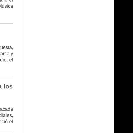
Música
uesta,
marca y
io, el
 los
tacada
iales,
ció el