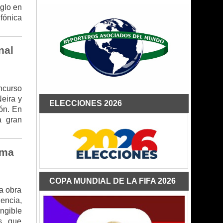
eglo en
fónica
nal
ncurso
eira y
ELECCIONES 2026
ión. En
a gran
rma
COPA MUNDIAL DE LA FIFA 2026
na obra
iencia,
ngible
s, que