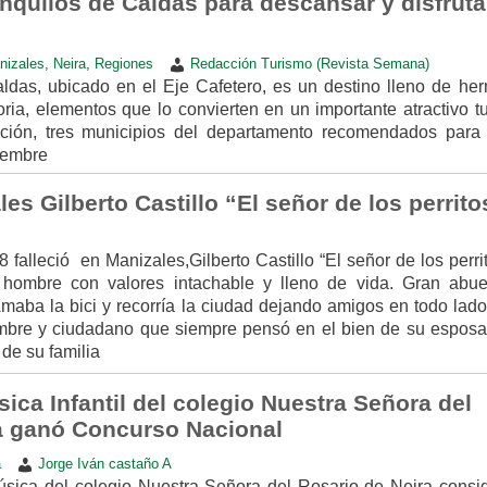
nquilos de Caldas para descansar y disfruta
nizales
,
Neira
,
Regiones
Redacción Turismo (Revista Semana)
ldas, ubicado en el Eje Cafetero, es un destino lleno de he
toria, elementos que lo convierten en un importante atractivo tu
ación, tres municipios del departamento recomendados para v
iembre
es Gilberto Castillo “El señor de los perrito
 falleció en Manizales,Gilberto Castillo “El señor de los perr
ombre con valores intachable y lleno de vida. Gran abuel
ba la bici y recorría la ciudad dejando amigos en todo lado
bre y ciudadano que siempre pensó en el bien de su esposa
 de su familia
ca Infantil del colegio Nuestra Señora del
a ganó Concurso Nacional
a
Jorge Iván castaño A
úsica del colegio Nuestra Señora del Rosario de Neira consig