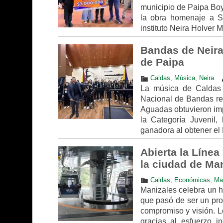
municipio de Paipa Boya
la obra homenaje a Sa
instituto Neira Holver 
Bandas de Neira
de Paipa
Caldas
,
Música
,
Neira
La música de Caldas 
Nacional de Bandas rea
Aguadas obtuvieron impo
la Categoría Juvenil,
ganadora al obtener el 
Abierta la Línea
la ciudad de Ma
Caldas
,
Económicas
,
Ma
Manizales celebra un hi
que pasó de ser un proy
compromiso y visión. L
gracias al esfuerzo i