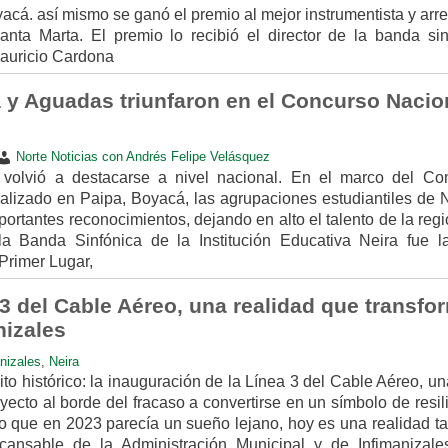
cá. así mismo se ganó el premio al mejor instrumentista y arr
nta Marta. El premio lo recibió el director de la banda sin
Mauricio Cardona
 y Aguadas triunfaron en el Concurso Nacio
Norte Noticias con Andrés Felipe Velásquez
volvió a destacarse a nivel nacional. En el marco del Co
lizado en Paipa, Boyacá, las agrupaciones estudiantiles de N
rtantes reconocimientos, dejando en alto el talento de la reg
 la Banda Sinfónica de la Institución Educativa Neira fue l
Primer Lugar,
 3 del Cable Aéreo, una realidad que transfo
nizales
nizales
,
Neira
to histórico: la inauguración de la Línea 3 del Cable Aéreo, u
ecto al borde del fracaso a convertirse en un símbolo de resil
o que en 2023 parecía un sueño lejano, hoy es una realidad ta
ncansable de la Administración Municipal y de Infimanizale