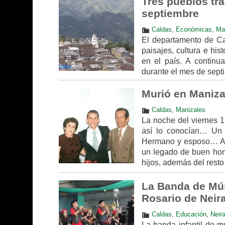
Tres pueblos tra
septiembre
Caldas
,
Económicas
,
Ma
El departamento de Ca
paisajes, cultura e his
en el país. A continu
durante el mes de sept
Murió en Manizal
Caldas
,
Manizales
La noche del viernes 18
así lo conocían… Un h
Hermano y esposo… Ama
un legado de buen hom
hijos, además del resto
La Banda de Músi
Rosario de Neir
Caldas
,
Educación
,
Neir
La banda infantil de m