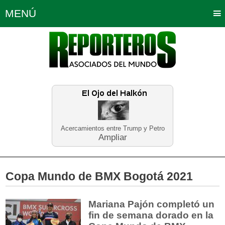
MENÚ
Portada
Política
Opinión
Bogotá
Internacionales
Planeta Tierra
Deportes
Económicas
Regiones
Judiciales
Tecnología
Salud
Turismo
Educación
Neira
Acercamientos entre Trump y Petro
Ampliar
Copa Mundo de BMX Bogotá 2021
Mariana Pajón completó un
fin de semana dorado en la