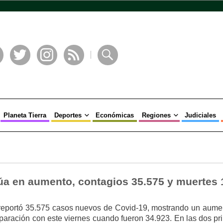
book
Twitter
Instagram
RSS
Buscar
Planeta Tierra
Deportes
Económicas
Regiones
Judiciales
úa en aumento, contagios 35.575 y muertes 
 reportó 35.575 casos nuevos de Covid-19, mostrando un aume
paración con este viernes cuando fueron 34.923. En las dos pr