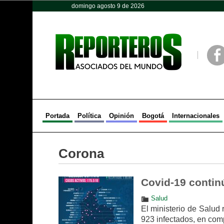
domingo agosto 9 de 2026
Opinión
Política
Deportes
Face
Portada
Política
Opinión
Bogotá
Internacionales
Corona
Covid-19 contin
Salud
El ministerio de Salud
923 infectados, en com