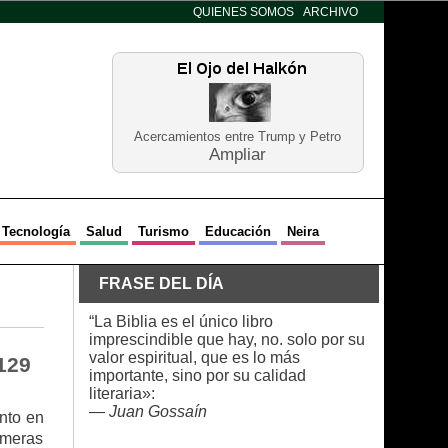
QUIENES SOMOS
ARCHIVO
Acercamientos entre Trump y Petro
Ampliar
Tecnología
Salud
Turismo
Educación
Neira
FRASE DEL DÍA
“La Biblia es el único libro
imprescindible que hay, no. solo por su
valor espiritual, que es lo más
129
importante, sino por su calidad
literaria»:
—
Juan Gossaín
nto en
imeras