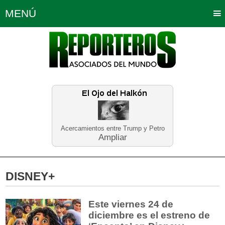
MENÚ
Portada
Política
Opinión
Bogotá
Internacionales
Planeta Tierra
Deportes
Económicas
Regiones
Judiciales
Tecnología
Salud
Turismo
Educación
Neira
Acercamientos entre Trump y Petro
Ampliar
DISNEY+
Este viernes 24 de
diciembre es el estreno de