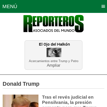
MENÚ
Portada
Política
Opinión
Bogotá
Internacionales
Planeta Tierra
Deportes
Económicas
Regiones
Judiciales
Tecnología
Salud
Turismo
Educación
Neira
Acercamientos entre Trump y Petro
Ampliar
Donald Trump
Tras el revés judicial en
Pensilvania, la presión