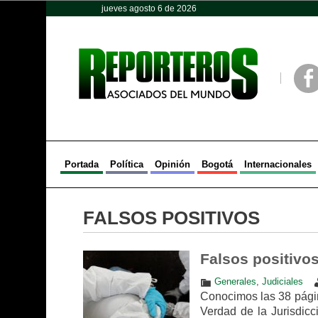
jueves agosto 6 de 2026
Opinión
Política
Deportes
Face
Portada
Política
Opinión
Bogotá
Internacionales
FALSOS POSITIVOS
Falsos positivo
Generales
,
Judiciales
Conocimos las 38 págin
Verdad de la Jurisdic