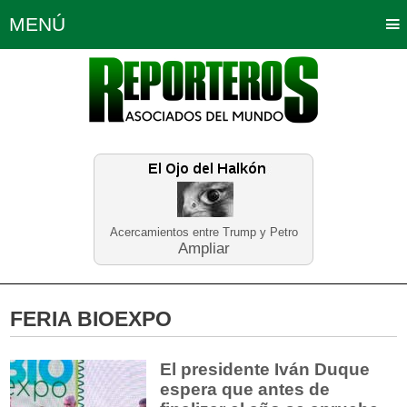
MENÚ
Portada
Política
Opinión
Bogotá
Internacionales
Planeta Tierra
Deportes
Económicas
Regiones
Judiciales
Tecnología
Salud
Turismo
Educación
Neira
Acercamientos entre Trump y Petro
Ampliar
FERIA BIOEXPO
El presidente Iván Duque
espera que antes de