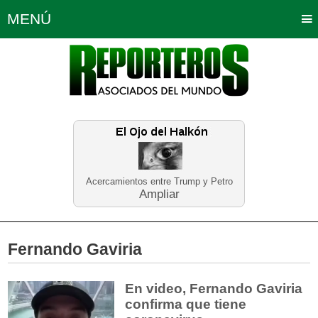
MENÚ
Portada
Política
Opinión
Bogotá
Internacionales
Planeta Tierra
Deportes
Económicas
Regiones
Judiciales
Tecnología
Salud
Turismo
Educación
Neira
Acercamientos entre Trump y Petro
Ampliar
Fernando Gaviria
En video, Fernando Gaviria
confirma que tiene