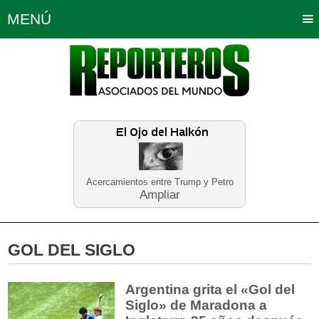
MENÚ
Portada
Política
Opinión
Bogotá
Internacionales
Planeta Tierra
Deportes
Económicas
Regiones
Judiciales
Tecnología
Salud
Turismo
Educación
Neira
Acercamientos entre Trump y Petro
Ampliar
GOL DEL SIGLO
Argentina grita el «Gol del
Siglo» de Maradona a