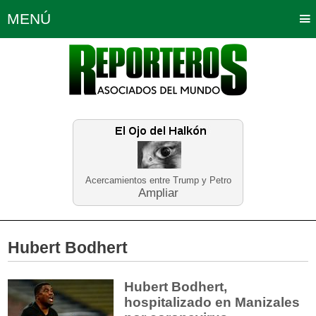
MENÚ
Portada
Política
Opinión
Bogotá
Internacionales
Planeta Tierra
Deportes
Económicas
Regiones
Judiciales
Tecnología
Salud
Turismo
Educación
Neira
Acercamientos entre Trump y Petro
Ampliar
Hubert Bodhert
Hubert Bodhert,
hospitalizado en Manizales