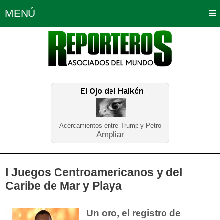
MENÚ
Portada
Política
Opinión
Bogotá
Internacionales
Planeta Tierra
Deportes
Económicas
Regiones
Judiciales
Tecnología
Salud
Turismo
Educación
Neira
Acercamientos entre Trump y Petro
Ampliar
I Juegos Centroamericanos y del
Caribe de Mar y Playa
Un oro, el registro de