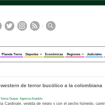
book
Twitter
Instagram
RSS
Buscar
Planeta Tierra
Deportes
Económicas
Regiones
Judiciales
 western de terror bucólico a la colombiana
 Serna Duque Agencia Anadolu
udia Cardinale, vestida de negro y con el pecho húmedo, cami