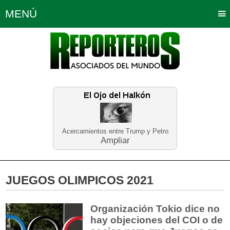
MENÚ
Portada
Política
Opinión
Bogotá
Internacionales
Planeta Tierra
Deportes
Económicas
Regiones
Judiciales
Tecnología
Salud
Turismo
Educación
Neira
Acercamientos entre Trump y Petro
Ampliar
JUEGOS OLIMPICOS 2021
Organización Tokio dice no
hay objeciones del COI o de