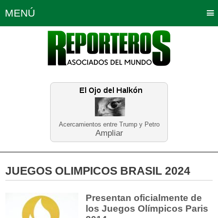
MENÚ
Portada
Política
Opinión
Bogotá
Internacionales
Planeta Tierra
Deportes
Económicas
Regiones
Judiciales
Tecnología
Salud
Turismo
Educación
Neira
Acercamientos entre Trump y Petro
Ampliar
JUEGOS OLIMPICOS BRASIL 2024
Presentan oficialmente de
los Juegos Olímpicos Paris