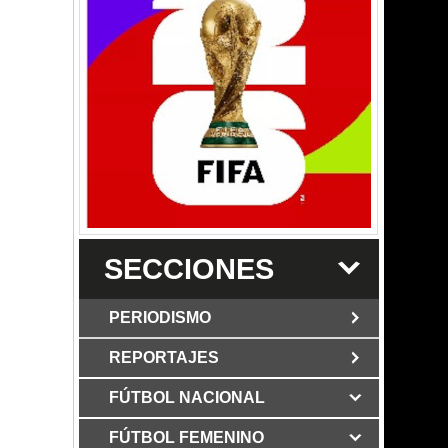
SECCIONES
PERIODISMO
REPORTAJES
JUN 6 2026
Los Periodist@s
El silencio del poder. Hay otro mártir de
FÚTBOL NACIONAL
MAR 6 2026
la verdad: Cristian Herrera
Mujer víctima de ataque
con martillo en Bogotá mostró su rostro
FÚTBOL FEMENINO
MAY 3 2026
Grupo Los Periodist@s