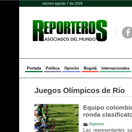
viernes agosto 7 de 2026
Opinión
Política
Deportes
Face
Portada
Política
Opinión
Bogotá
Internacionales
Juegos Olímpicos de Río
Equipo colombia
ronda clasificat
Deportes
Las representantes su