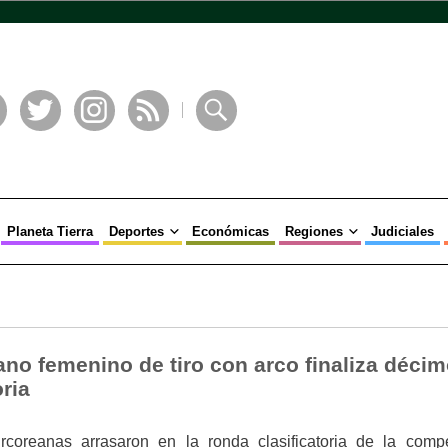
book
Twitter
Instagram
RSS
Buscar
Planeta Tierra
Deportes
Económicas
Regiones
Judiciales
no femenino de tiro con arco finaliza décim
oria
rcoreanas arrasaron en la ronda clasificatoria de la compe