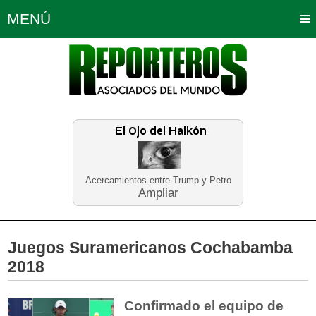
MENÚ
Portada
Política
Opinión
Bogotá
Internacionales
Planeta Tierra
Deportes
Económicas
Regiones
Judiciales
Tecnología
Salud
Turismo
Educación
Neira
Acercamientos entre Trump y Petro
Ampliar
Juegos Suramericanos Cochabamba
2018
Confirmado el equipo de