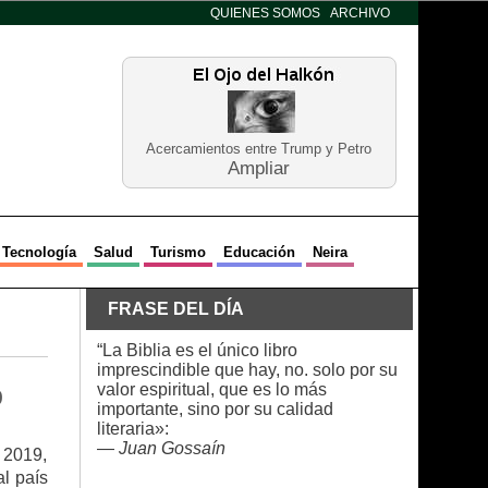
QUIENES SOMOS
ARCHIVO
Acercamientos entre Trump y Petro
Ampliar
Tecnología
Salud
Turismo
Educación
Neira
FRASE DEL DÍA
“La Biblia es el único libro
imprescindible que hay, no. solo por su
valor espiritual, que es lo más
9
importante, sino por su calidad
literaria»:
—
Juan Gossaín
l 2019,
al país