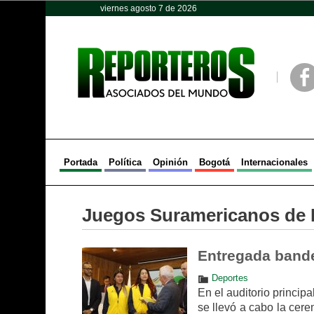
viernes agosto 7 de 2026
Opinión
Política
Deportes
Face
Portada
Política
Opinión
Bogotá
Internacionales
Juegos Suramericanos de 
Entregada bande
Deportes
En el auditorio princip
se llevó a cabo la cere