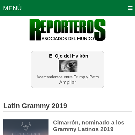
MENÚ
Portada
Política
Opinión
Bogotá
Internacionales
Planeta Tierra
Deportes
Económicas
Regiones
Judiciales
Tecnología
Salud
Turismo
Educación
Neira
Acercamientos entre Trump y Petro
Ampliar
Latin Grammy 2019
Cimarrón, nominado a los
Grammy Latinos 2019