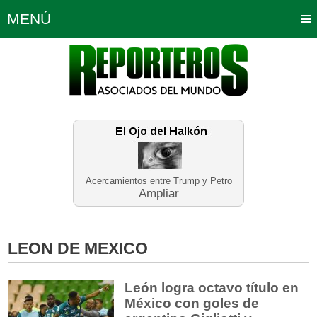
MENÚ
Portada
Política
Opinión
Bogotá
Internacionales
Planeta Tierra
Deportes
Económicas
Regiones
Judiciales
Tecnología
Salud
Turismo
Educación
Neira
Acercamientos entre Trump y Petro
Ampliar
LEON DE MEXICO
León logra octavo título en
México con goles de