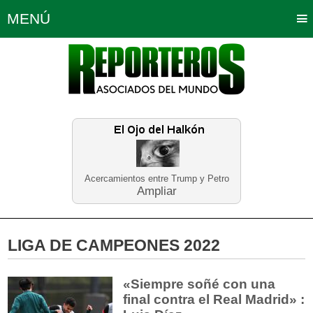
MENÚ
Portada
Política
Opinión
Bogotá
Internacionales
Planeta Tierra
Deportes
Económicas
Regiones
Judiciales
Tecnología
Salud
Turismo
Educación
Neira
Acercamientos entre Trump y Petro
Ampliar
LIGA DE CAMPEONES 2022
«Siempre soñé con una
final contra el Real Madrid» :