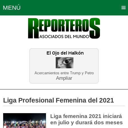
MENÚ
Portada
Política
Opinión
Bogotá
Internacionales
Planeta Tierra
Deportes
Económicas
Regiones
Judiciales
Tecnología
Salud
Turismo
Educación
Neira
Acercamientos entre Trump y Petro
Ampliar
Liga Profesional Femenina del 2021
Liga femenina 2021 iniciará
en julio y durará dos meses