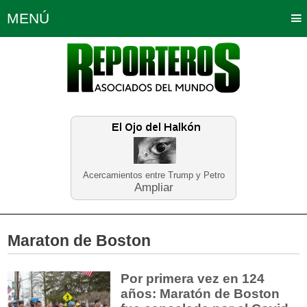
MENÚ
Portada
Política
Opinión
Bogotá
Internacionales
Planeta Tierra
Deportes
Económicas
Regiones
Judiciales
Tecnología
Salud
Turismo
Educación
Neira
Acercamientos entre Trump y Petro
Ampliar
Maraton de Boston
Por primera vez en 124
años: Maratón de Boston