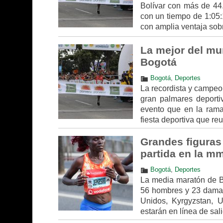
Bolívar con más de 44.
con un tiempo de 1:05:
con amplia ventaja sobr
La mejor del mu
Bogotá
Bogotá
,
Deportes
La recordista y campeon
gran palmares deporti
evento que en la rama
fiesta deportiva que re
Grandes figuras
partida en la m
Bogotá
,
Deportes
La media maratón de Bog
56 hombres y 23 damas,
Unidos, Kyrgyzstan, U
estarán en línea de sal