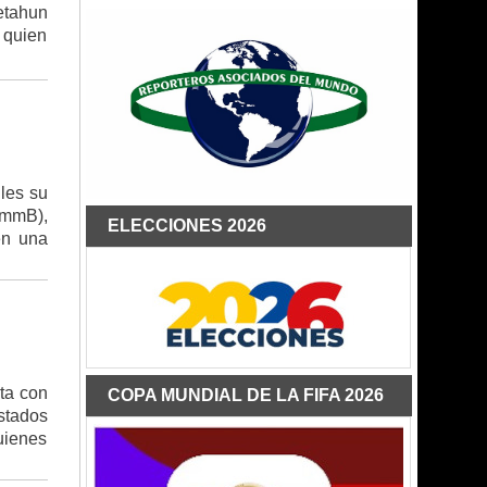
etahun
 quien
lles su
(mmB),
ELECCIONES 2026
en una
nta con
COPA MUNDIAL DE LA FIFA 2026
stados
uienes