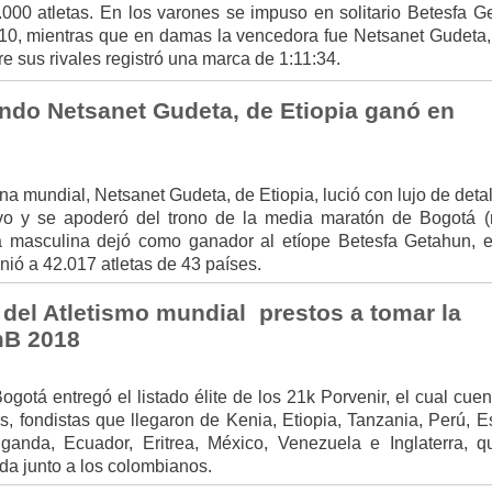
000 atletas. En los varones se impuso en solitario Betesfa G
10, mientras que en damas la vencedora fue Netsanet Gudeta,
e sus rivales registró una marca de 1:11:34.
ndo Netsanet Gudeta, de Etiopia ganó en
a mundial, Netsanet Gudeta, de Etiopia, lució con lujo de deta
vo y se apoderó del trono de la media maratón de Bogotá 
 masculina dejó como ganador al etíope Betesfa Getahun, 
unió a 42.017 atletas de 43 países.
 del Atletismo mundial prestos a tomar la
mB 2018
otá entregó el listado élite de los 21k Porvenir, el cual cue
 fondistas que llegaron de Kenia, Etiopia, Tanzania, Perú, E
ganda, Ecuador, Eritrea, México, Venezuela e Inglaterra, q
ida junto a los colombianos.