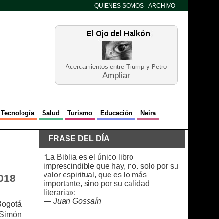
QUIENES SOMOS
ARCHIVO
Acercamientos entre Trump y Petro
Ampliar
Tecnología
Salud
Turismo
Educación
Neira
FRASE DEL DÍA
“La Biblia es el único libro
imprescindible que hay, no. solo por su
valor espiritual, que es lo más
018
importante, sino por su calidad
literaria»:
—
Juan Gossaín
Bogotá
 Simón