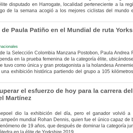
te disputado en Harrogate, localidad perteneciente a la reg
argo de la semana acogió a los mejores ciclistas del mundo 
 de Paula Patiño en el Mundial de ruta Yorks
rnacionales
a de la Selección Colombia Manzana Postobon, Paula Andrea P
penda en la prueba femenina de la categoría élite, ubicándose
ue tuvo como única y gran protagonista a la holandesa Annemi
 una exhibición histórica partiendo del grupo a 105 kilómetros
perar el esfuerzo de hoy para la carrera del
l Martínez
oel dio la exhibición del día, pero el ganador volvió a 
icampeón mundial Rohan Dennis, quien fue el único capaz de ba
fenómeno de 19 años, que después de dominar la categoría jun
átedra en la élite de Yorkshire 2019,