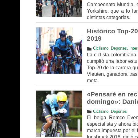
Campeonato Mundial éli
Yorkshire, que a lo l
distintas categorías.
Histórico Top-20
2019
Ciclismo
,
Deportes
,
Inte
La ciclista colombian
cumplió una labor estu
Top-20 de la carrera q
Vleuten, ganadora tras
meta.
«Pensaré en recu
domingo»: Danie
Ciclismo
,
Deportes
El belga Remco Evenep
especialista y ahora b
marca impuesta por el 
Innsbruck 2018, dictó c