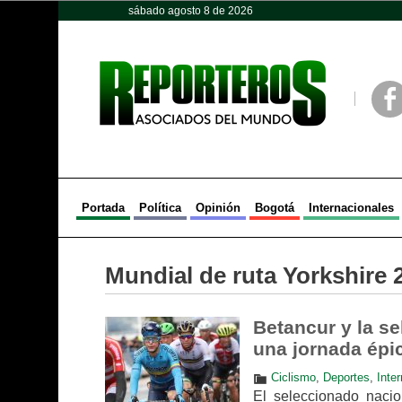
sábado agosto 8 de 2026
Opinión
Política
Deportes
Face
Portada
Política
Opinión
Bogotá
Internacionales
Mundial de ruta Yorkshire 
Betancur y la s
una jornada épic
Ciclismo
,
Deportes
,
Inte
El seleccionado naci