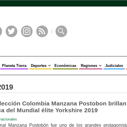
book
Twitter
Instagram
RSS
Buscar
Planeta Tierra
Deportes
Económicas
Regiones
Judiciales
2019
elección Colombia Manzana Postobon brillan
a del Mundial élite Yorkshire 2019
rnacionales
onal Manzana Postobón fue uno de los grandes protagonist