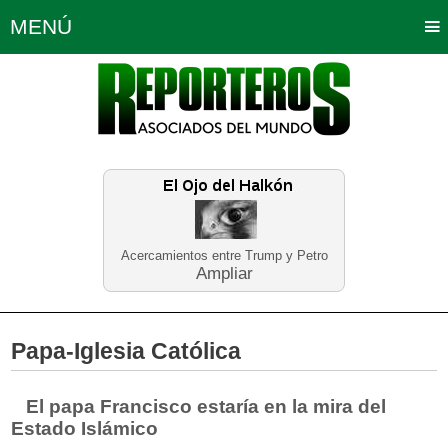
MENÚ
Portada
Política
Opinión
Bogotá
Internacionales
Planeta Tierra
Deportes
Económicas
Regiones
Judiciales
Tecnología
Salud
Turismo
Educación
Neira
Acercamientos entre Trump y Petro
Ampliar
Papa-Iglesia Católica
El papa Francisco estaría en la mira del
Estado Islámico