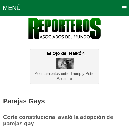
MENÚ
Portada
Política
Opinión
Bogotá
Internacionales
Planeta Tierra
Deportes
Económicas
Regiones
Judiciales
Tecnología
Salud
Turismo
Educación
Neira
Acercamientos entre Trump y Petro
Ampliar
Parejas Gays
Corte constitucional avaló la adopción de
parejas gay