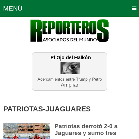
MENÚ
Portada
Política
Opinión
Bogotá
Internacionales
Planeta Tierra
Deportes
Económicas
Regiones
Judiciales
Tecnología
Salud
Turismo
Educación
Neira
Acercamientos entre Trump y Petro
Ampliar
PATRIOTAS-JUAGUARES
Patriotas derrotó 2-0 a
Jaguares y sumo tres