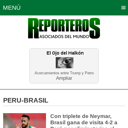
MENÚ
Portada
Política
Opinión
Bogotá
Internacionales
Planeta Tierra
Deportes
Económicas
Regiones
Judiciales
Tecnología
Salud
Turismo
Educación
Neira
Acercamientos entre Trump y Petro
Ampliar
PERU-BRASIL
Con triplete de Neymar,
Brasil gana de visita 4-2 a