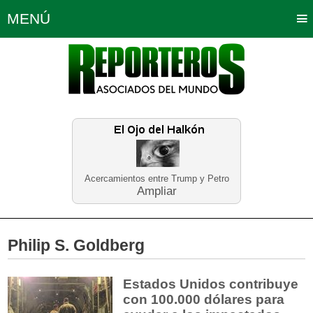
MENÚ
Portada
Política
Opinión
Bogotá
Internacionales
Planeta Tierra
Deportes
Económicas
Regiones
Judiciales
Tecnología
Salud
Turismo
Educación
Neira
Acercamientos entre Trump y Petro
Ampliar
Philip S. Goldberg
Estados Unidos contribuye
con 100.000 dólares para