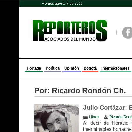
viernes agosto 7 de 2026
Opinión
Política
Deportes
Face
Portada
Política
Opinión
Bogotá
Internacionales
Por: Ricardo Rondón Ch.
Julio Cortázar: 
Libros
Ricardo Rond
Al decir de Horacio 
interminables borrache