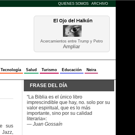
QUIENES SOMOS
ARCHIVO
Acercamientos entre Trump y Petro
Ampliar
Tecnología
Salud
Turismo
Educación
Neira
FRASE DEL DÍA
“La Biblia es el único libro
imprescindible que hay, no. solo por su
valor espiritual, que es lo más
importante, sino por su calidad
literaria»:
—
Juan Gossaín
de sus
 Jazz,